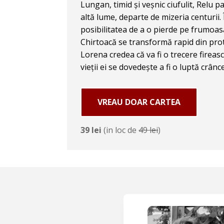
Lungan, timid și veșnic ciufulit, Relu par
altă lume, departe de mizeria centurii. 
posibilitatea de a o pierde pe frumoa
Chirtoacă se transformă rapid din prot
Lorena credea că va fi o trecere firea
vieții ei se dovedește a fi o luptă crân
VREAU DOAR CARTEA
39 lei
(in loc de
49 lei
)