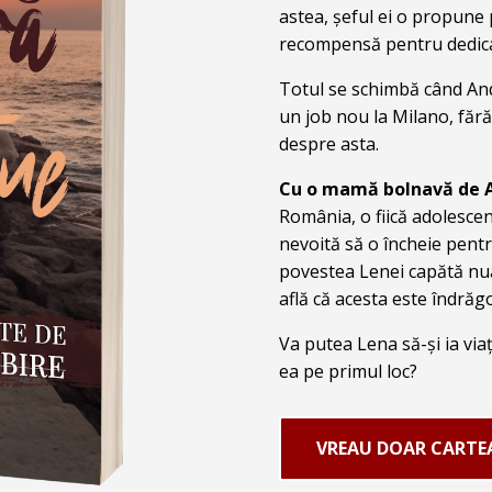
astea, șeful ei o propun
recompensă pentru dedica
Totul se schimbă când Andr
un job nou la Milano, fără
despre asta.
Cu o mamă bolnavă de 
România, o fiică adolescen
nevoită să o încheie pentru
povestea Lenei capătă nu
află că acesta este îndrăgo
Va putea Lena să-și ia viaț
ea pe primul loc?
VREAU DOAR CARTE