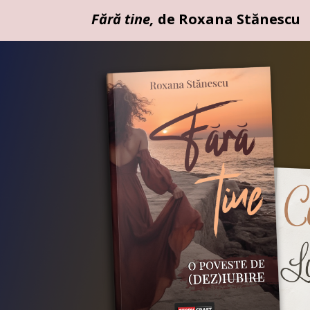
Fără tine,
de Roxana Stănescu
Fără tine,
de Roxana Stănescu