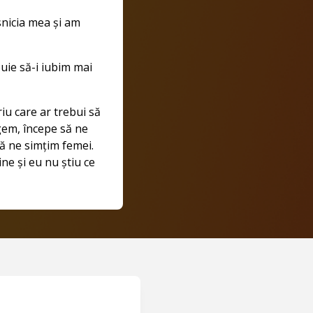
snicia mea și am
buie să-i iubim mai
iu care ar trebui să
ngem, începe să ne
să ne simțim femei.
ine și eu nu știu ce