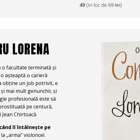
49
(in loc de
59 lei
)
RU LORENA
 o facultate terminată și
 o așteaptă o carieră
a obține un job potrivit, e
 și mai mult genunchii, și
gie profesională este să
prostituată pe centură,
i Jean Chirtoacă.
 când îl întâlnește pe
 la „arma” violoncel.