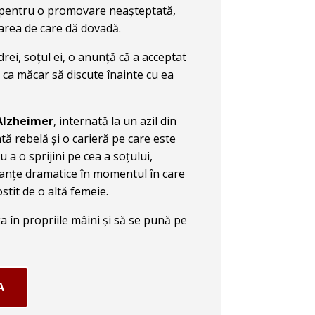
e pentru o promovare neașteptată,
rea de care dă dovadă.
ei, soțul ei, o anunță că a acceptat
 ca măcar să discute înainte cu ea
Alzheimer
, internată la un azil din
tă rebelă și o carieră pe care este
 a o sprijini pe cea a soțului,
anțe dramatice în momentul în care
stit de o altă femeie.
a în propriile mâini și să se pună pe
A