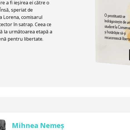
e a fi ieșirea ei către o
Însă, speriat de
sa Lorena, comisarul
ector în satrap. Ceea ce
scă la următoarea etapă a
cenă pentru libertate.
Mihnea Nemeș