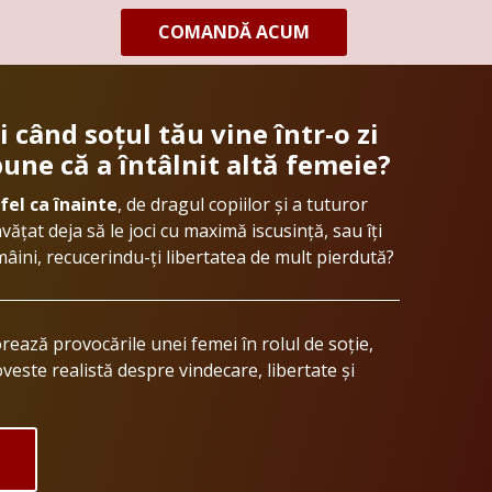
COMANDĂ ACUM
COMANDĂ ACUM
i când soțul tău vine într-o zi
spune că a întâlnit altă femeie?
 fel ca înainte
, de dragul copiilor și a tuturor
nvățat deja să le joci cu maximă iscusință, sau îți
e mâini, recucerindu-ți libertatea de mult pierdută?
ează provocările unei femei în rolul de soție,
oveste realistă despre vindecare, libertate și
!