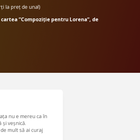
ți la preț de una!)
cartea ”Compoziție pentru Lorena”, de
Viața nu e mereu ca în
 și veșnică.
 de mult să ai curaj