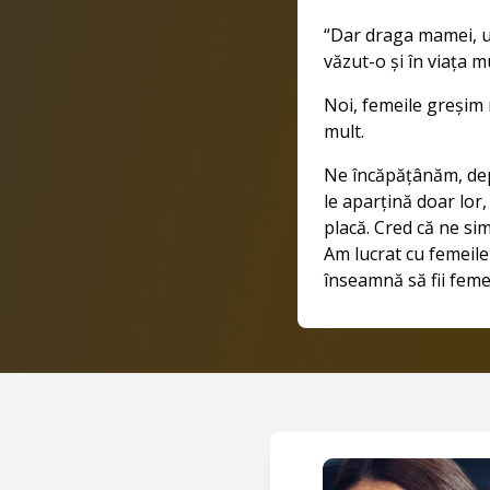
“Dar draga mamei, u
văzut-o și în viața m
Noi, femeile greșim 
mult.
Ne încăpățânăm, depă
le aparțină doar lor
placă. Cred că ne si
Am lucrat cu femeile 
înseamnă să fii feme