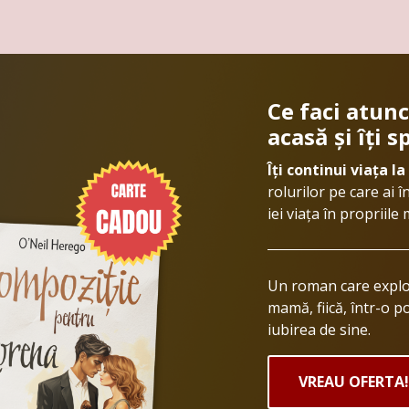
Ce faci atunc
acasă și îți 
Îți continui viața la
rolurilor pe care ai î
iei viața în propriil
Un roman care explor
mamă, fiică, într-o p
iubirea de sine.
VREAU OFERTA