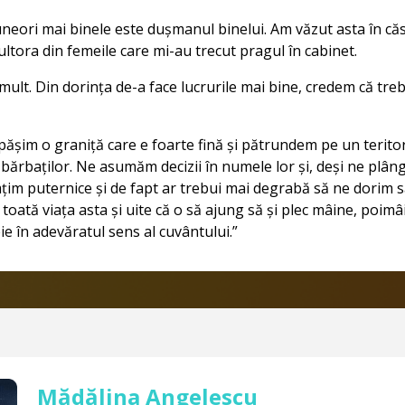
neori mai binele este dușmanul binelui. Am văzut asta în că
ultora din femeile care mi-au trecut pragul în cabinet.
mult. Din dorința de-a face lucrurile mai bine, credem că tre
șim o graniță care e foarte fină și pătrundem pe un teritor
, bărbaților. Ne asumăm decizii în numele lor și, deși ne plâ
mțim puternice și de fapt ar trebui mai degrabă să ne dorim 
toată viața asta și uite că o să ajung să și plec mâine, poimâ
ie în adevăratul sens al cuvântului.”
Mădălina Angelescu