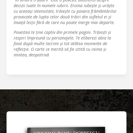
decizii luate în numele iubirii. Eroina iubește și urăște
cu aceeași intensitate, trăiește cu povara frământărilor
provocate de lupta celor două trăiri din sufletul ei și
învață lecții fără de care nu poate merge mai departe.
Povestea te ține captiv din primele pagini. Trăiești și
respiri împreună cu personajele. Te eliberezi abia la
final după multe lacrimi și tot atâtea momente de
reflecție. O carte ce merită să fie citită cu inima și
mintea, deopotrivă