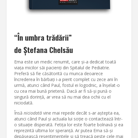
“În umbra trădării”
de Ștefana Chelsău
Ema este un medic renumit, care și-a dedicat toată
viața micilor săi pacienți din Spitalul de Pediatrie.
Preferă să fie căsătorită cu munca deoarece
încrederea în bărbați i-a pierit complet cu zece ani în
urmă, atunci când Paul, fostul ei logodnic, a înșelat-o
cu cea mai bună prietenă. Dacă ar fi să-și pună o
singură dorință, ar vrea să nu mai dea ochii cu el
niciodată.
Însă
niciodată
vine mai repede decât s-ar aștepta ea,
atunci când Paul și actuala lui soție o contactează într-
o situație disperată. Fetița lor este foarte bolnavă și ea
reprezintă ultima lor speranță. Ar putea Ema să-și
depășească resentimentele și să treacă peste cele mai