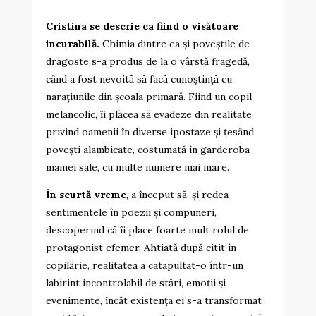
Cristina se descrie ca fiind o visătoare
incurabilă.
Chimia dintre ea și poveștile de
dragoste s-a produs de la o vârstă fragedă,
când a fost nevoită să facă cunoștință cu
narațiunile din școala primară. Fiind un copil
melancolic, îi plăcea să evadeze din realitate
privind oamenii în diverse ipostaze și țesând
povești alambicate, costumată în garderoba
mamei sale, cu multe numere mai mare.
În scurtă vreme
, a început să-și redea
sentimentele în poezii și compuneri,
descoperind că îi place foarte mult rolul de
protagonist efemer. Ahtiată după citit în
copilărie, realitatea a catapultat-o într-un
labirint incontrolabil de stări, emoții și
evenimente, încât existența ei s-a transformat