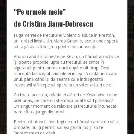
“Pe urmele mele”
de Cristina Jianu-Dobrescu
Fuga Kerrei de trecutul ei violent o aduce în Preston,
un orășel liniștit din Marea Britanie, acolo unde speră
să-și găsească liniștea printre necunoscuți.
Atunci când îl întâlnește pe Kevin, un bărbat atractiv ce
își poartă propriile lupte cu trecutul, se simte în
siguranță pentru prima oară după mult timp. Deși
reticentă la început, zidurile ei încep să cadă unul câte
unul, până când își dă seama că e îndrăgostită
irevocabil și începe să spere la un viitor alături de el.
Cu toate acestea, relația ei alături de Kevin vine cu un
preț uriaș, pe care nu știe dacă poate să-l plătească.
Un singur moment de relaxare și trecutul ei întunecat
pare că o ajunge din urmă.
Pentru că atunci când fugi de un bărbat care vrea să te
omoare, nu îți permiți să lași garda jos și să te
îndrăgostești de altul!