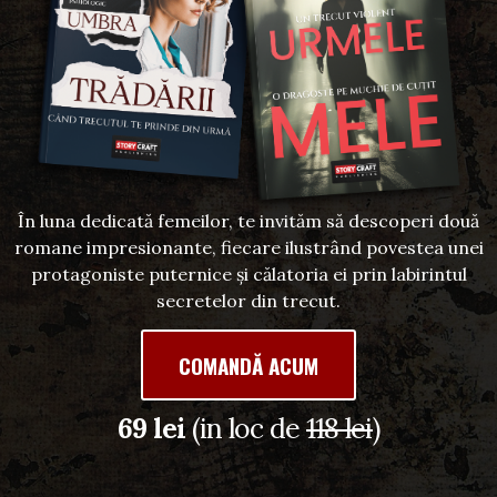
În luna dedicată femeilor, te invităm să descoperi două
romane impresionante, fiecare ilustrând povestea unei
protagoniste puternice și călatoria ei prin labirintul
secretelor din trecut.
COMANDĂ ACUM
69 lei
(in loc de
118 lei
)