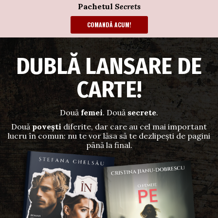
Pachetul
Secrets
Pachetul
Secrets
COMANDĂ ACUM!
COMANDĂ ACUM!
DUBLĂ LANSARE DE
CARTE!
Două
femei
. Două
secrete
.
Două
povești
diferite, dar care au cel mai important
lucru în comun: nu te vor lăsa să te dezlipești de pagini
până la final.