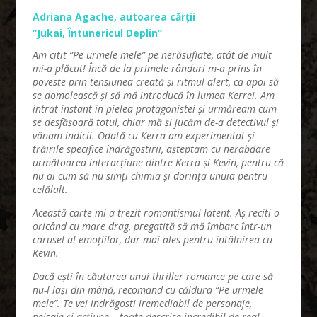
Adriana Agache, autoarea cărții
”Jukai, Întunericul Deplin”
Am citit “Pe urmele mele” pe nerăsuflate, atât de mult
mi-a plăcut!
Încă de la primele rânduri m-a prins în
poveste prin tensiunea creată și ritmul alert, ca apoi să
se domolească și să mă introducă în lumea Kerrei. Am
intrat instant în pielea protagonistei și urmăream cum
se desfășoară totul, chiar mă și jucăm de-a detectivul și
vânam indicii. Odată cu Kerra am experimentat și
trăirile specifice îndrăgostirii, așteptam cu nerabdare
următoarea interacțiune dintre Kerra și Kevin, pentru că
nu ai cum să nu simți chimia și dorința unuia pentru
celălalt.
Această carte mi-a trezit romantismul latent. Aș reciti-o
oricând cu mare drag, pregatită să mă îmbarc într-un
carusel al emoțiilor, dar mai ales pentru întâlnirea cu
Kevin.
Dacă ești în căutarea unui thriller romance pe care să
nu-l lași din mână, recomand cu căldura “Pe urmele
mele”. Te vei indrăgosti iremediabil de personaje,
peisaje și acțiune – toate descrise incredibil de real.