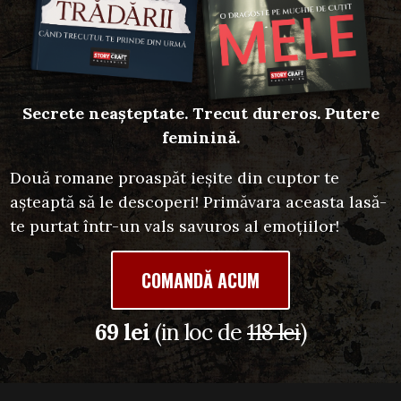
Secrete neașteptate. Trecut dureros. Putere
feminină.
Două romane proaspăt ieșite din cuptor te
așteaptă să le descoperi! Primăvara aceasta lasă-
te purtat într-un vals savuros al emoțiilor!
COMANDĂ ACUM
69 lei
(in loc de
118 lei
)