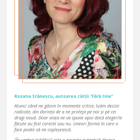
Roxana Stănescu, autoarea cărții “Fără tine”
Atunci când ne găsim în momente critice, luăm decizii
radicale, din dorința de a ne proteja pe noi și pe cei
dragi nouă. Doar viața ne va spune apoi dacă alegerile
făcute au fost corecte sau nu. Uneori forma în care o
face poate să ne copleșească.
”În umbra trădării” este o poveste autentică despre