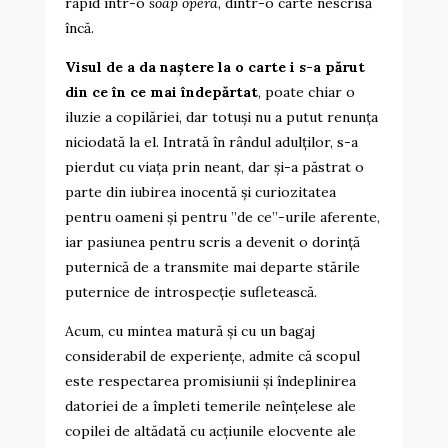
rapid într-o
soap opera
, dintr-o carte nescrisă
încă.
Visul de a da naștere la o carte i s-a părut
din ce în ce mai îndepărtat
, poate chiar o
iluzie a copilăriei, dar totuși nu a putut renunța
niciodată la el. Intrată în rândul adulților, s-a
pierdut cu viața prin neant, dar și-a păstrat o
parte din iubirea inocentă și curiozitatea
pentru oameni și pentru ”de ce”-urile aferente,
iar pasiunea pentru scris a devenit o dorință
puternică de a transmite mai departe stările
puternice de introspecție sufletească.
Acum, cu mintea matură și cu un bagaj
considerabil de experiențe, admite că scopul
este respectarea promisiunii și îndeplinirea
datoriei de a împleti temerile neînțelese ale
copilei de altădată cu acțiunile elocvente ale