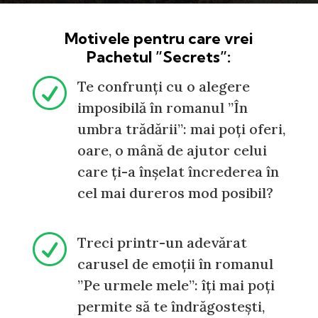
Motivele pentru care vrei
Pachetul ”Secrets”:
R
Te confrunți cu o alegere
imposibilă în romanul ”În
umbra trădării”: mai poți oferi,
oare, o mână de ajutor celui
care ți-a înșelat încrederea în
cel mai dureros mod posibil?
R
Treci printr-un adevărat
carusel de emoții în romanul
”Pe urmele mele”: îți mai poți
permite să te îndrăgostești,